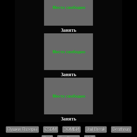
Занять
Занять
Занять
Пушки Лазеры
CSDM
ЗОМБИ
Jail Break
Deathrun