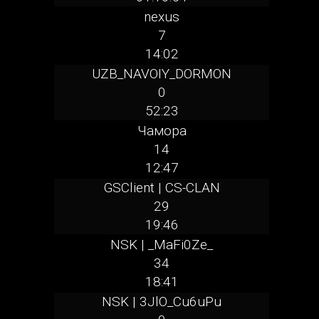
nexus
7
14:02
UZB_NAVOIY_DORMON
0
52:23
Чамора
14
12:47
GSClient | CS-CLAN
29
19:46
NSK | _MaFi0Ze_
34
18:41
NSK | 3JlO_Cu6uPu