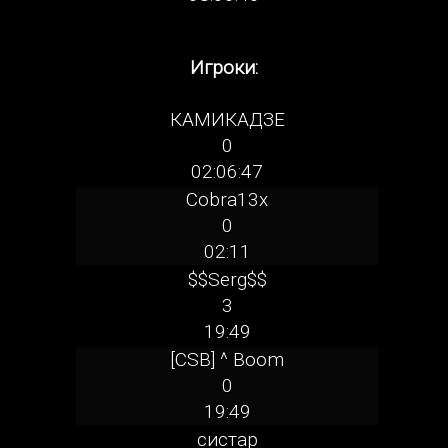
Игроки:
КАМИКАДЗЕ
0
02:06:47
Cobra13x
0
02:11
$$Serg$$
3
19:49
[CSB] ^ Boom
0
19:49
систар