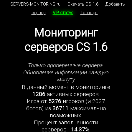
SERVERS-MONITORING.ru
Скачать CS 1.6
Добавить
сервер
VIP статус
Топ карт
Мониторинг
серверов CS 1.6
Только проверенные сервера.
Обновление информации каждую
минуту
В данный момент в мониторинге
1286
активных серверов.
Играют
5276
игроков (и 2037
ботов) из
36711
максимально
возможных.
Процент заполненности
серверов -
14.37%
.