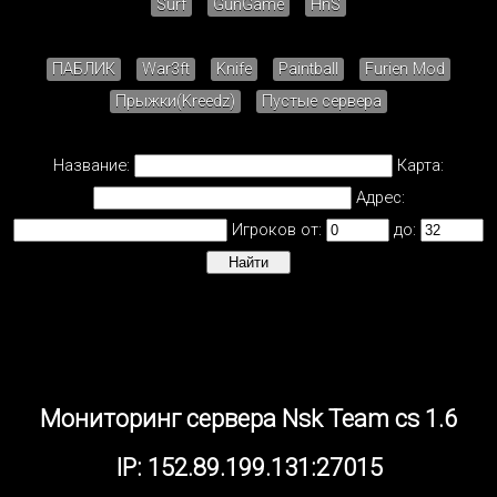
Surf
GunGame
HnS
ПАБЛИК
War3ft
Knife
Paintball
Furien Mod
Прыжки(Kreedz)
Пустые сервера
Название:
Карта:
Адрес:
Игроков от:
до:
Мониторинг сервера Nsk Team cs 1.6
IP: 152.89.199.131:27015