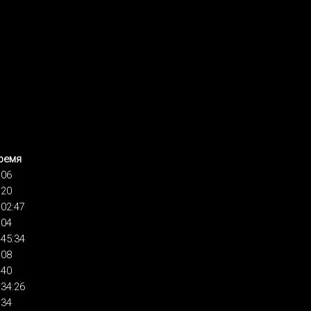
ремя
:06
:20
:02:47
:04
:45:34
:08
:40
:34:26
:34