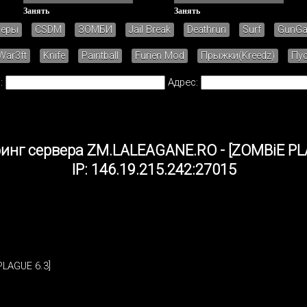
Занять
Занять
зеры
CSDM
ЗОМБИ
Jail Break
Deathrun
Surf
GunG
War3ft
Knife
Paintball
Furien Mod
Прыжки(Kreedz)
Пу
:
Адрес:
нг сервера ZM.LALEAGANE.RO - [ZOMBiE PL
IP: 146.19.215.242:27015
LAGUE 6.3]