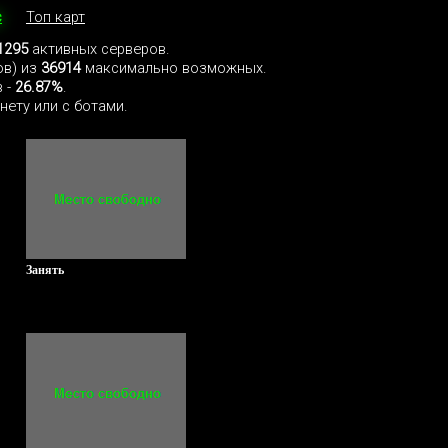
с
Топ карт
1295
активных серверов.
ов) из
36914
максимально возможных.
 -
26.87%
.
нету или с ботами.
Занять