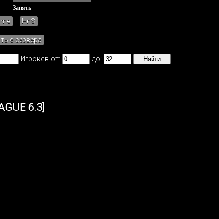
Занять
ame
HnS
стые сервера
Игроков от:
до:
AGUE 6.3]