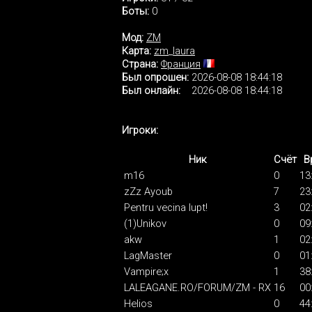
Боты:
0
Мод:
ZM
Карта:
zm_laura
Страна:
Франция
Был опрошен:
2026-08-08 18:44:18
Был онлайн:
2026-08-08 18:44:18
Игроки:
Ник
Счёт
В
m16
0
13
zZz Ayoub
7
23
Pentru vecina lupt!
3
02
(1)Unikov
0
09
akw
1
02
LagMaster
0
01
Vampire;x
1
38
LALEAGANE.RO/FORUM/ZM - RX
16
00
Helios
0
44