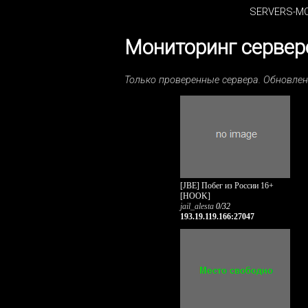
SERVERS-MO
Мониторинг серверо
Только проверенные сервера. Обновле
[JBE] Побег из России 16+
[HOOK]
jail_alesta
0/32
193.19.119.166:27047