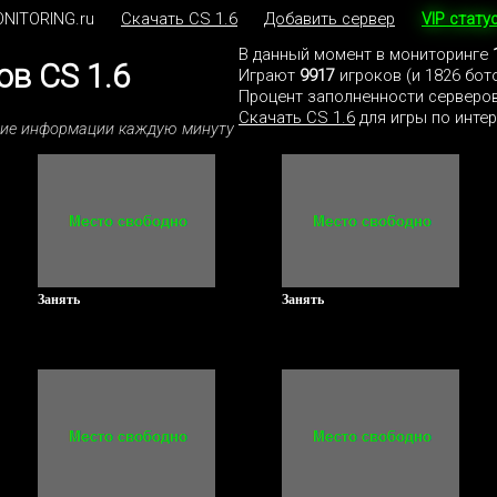
NITORING.ru
Скачать CS 1.6
Добавить сервер
VIP стату
В данный момент в мониторинге
в CS 1.6
Играют
9917
игроков (и 1826 бот
Процент заполненности серверов
Скачать CS 1.6
для игры по интер
ние информации каждую минуту
Занять
Занять