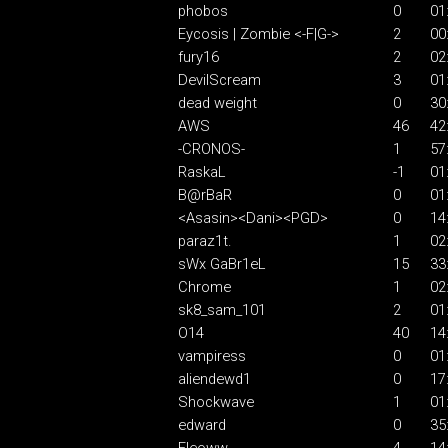
phobos
0
01
Eycosis | Zombie <-F|G->
2
00
fury16
2
02
DevilScream
3
01
dead weight
0
30
AWS
46
42
-CRONOS-
1
57
RaskaL
-1
01
B@rBaR
0
01
<Asasin><Dani><PGD>
0
14
paraz1t.
1
02
sWx GaBr1eL
15
33
Chrome
1
02
sk8_sam_101
2
01
O14
40
14
vampiress
0
01
aliendewd1
0
17
Shockwave
1
01
edward
0
35
Fleoww
4
14