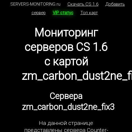
SERVERS-MONITORING.ru
Скачать CS 1.6
Добавить
сервер
VIP статус
Топ карт
Мониторинг
серверов CS 1.6
с картой
zm_carbon_dust2ne_f
Сервера
zm_carbon_dust2ne_fix3
На данной странице
представлены сервера Counter-