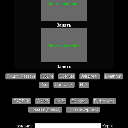
Занять
Занять
Пушки Лазеры
CSDM
ЗОМБИ
Jail Break
Deathrun
Surf
GunGame
HnS
ПАБЛИК
War3ft
Knife
Paintball
Furien Mod
Прыжки(Kreedz)
Пустые сервера
Название:
Карта: