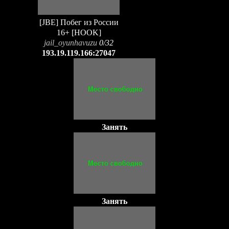
[JBE] Побег из России
16+ [HOOK]
jail_oyunhavuzu
0/32
193.19.119.166:27047
Занять
Занять