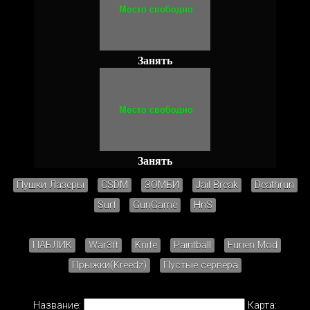
Занять
Занять
Пушки Лазеры
CSDM
ЗОМБИ
Jail Break
Deathrun
Surf
GunGame
HnS
ПАБЛИК
War3ft
Knife
Paintball
Furien Mod
Прыжки(Kreedz)
Пустые сервера
Название:
Карта: