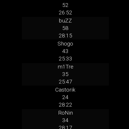
52
26:52
buZZ
58
28:15
Shogo
43
25:33
m1Tre
35
25:47
Castorik
24
28:22
RoNin
34
28:17