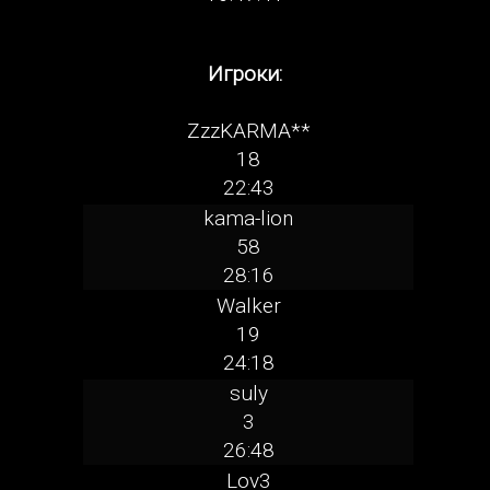
Игроки:
ZzzKARMA**
18
22:43
kama-lion
58
28:16
Walker
19
24:18
suly
3
26:48
Lov3