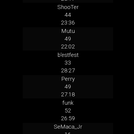
ShooTer
44
23:36
Mutu
49
22:02
b'estfest
33
28:27
Perry
49
27:18
funk
52
26:59
SeMaca_Jr