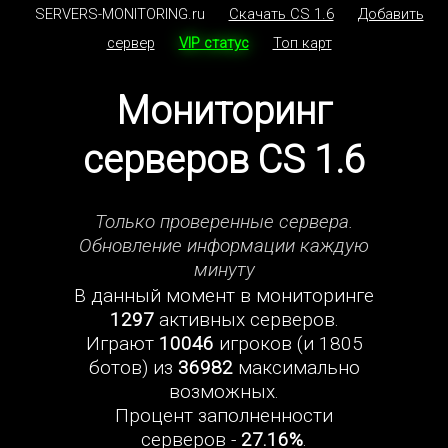
SERVERS-MONITORING.ru
Скачать CS 1.6
Добавить
сервер
VIP статус
Топ карт
Мониторинг
серверов CS 1.6
Только проверенные сервера.
Обновление информации каждую
минуту
В данный момент в мониторинге
1297
активных серверов.
Играют
10046
игроков (и 1805
ботов) из
36982
максимально
возможных.
Процент заполненности
серверов -
27.16%
.