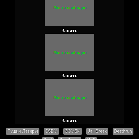
Занять
Занять
Занять
Пушки Лазеры
CSDM
ЗОМБИ
Jail Break
Deathrun