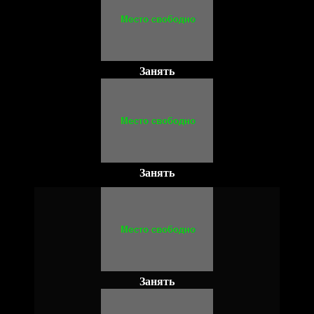
Занять
Занять
Занять