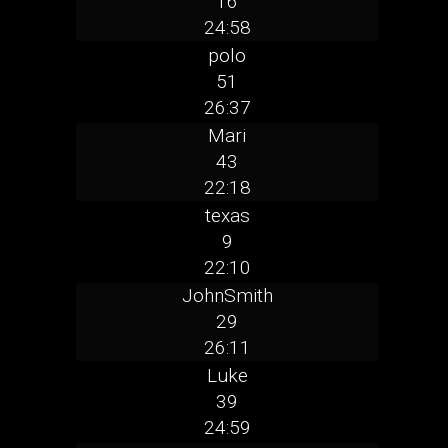
16
24:58
polo
51
26:37
Mari
43
22:18
texas
9
22:10
JohnSmith
29
26:11
Luke
39
24:59