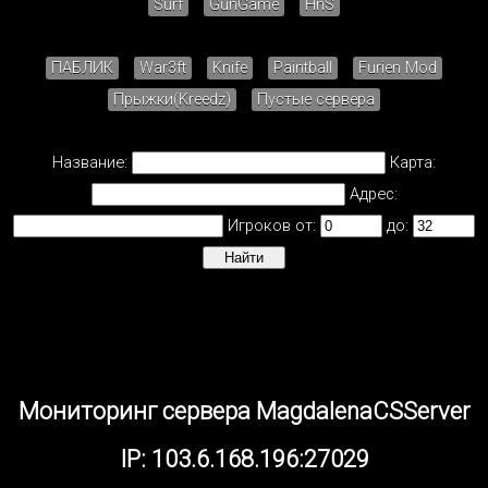
Surf
GunGame
HnS
ПАБЛИК
War3ft
Knife
Paintball
Furien Mod
Прыжки(Kreedz)
Пустые сервера
Название:
Карта:
Адрес:
Игроков от:
до:
Мониторинг сервера MagdalenaCSServer
IP: 103.6.168.196:27029