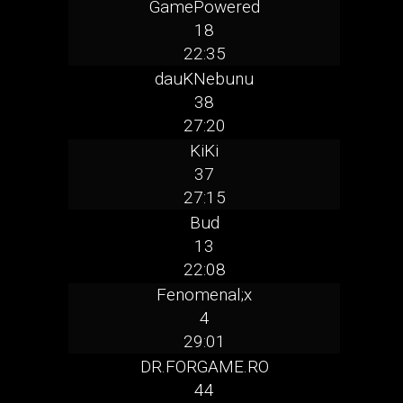
GamePowered
18
22:35
dauKNebunu
38
27:20
KiKi
37
27:15
Bud
13
22:08
Fenomenal;x
4
29:01
DR.FORGAME.RO
44